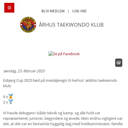
BLIV MEDLEM
|
LOG IND
ÅRHUS TAEKWONDO KLUB
søndag, 23. februar 2025
Esbjerg Cup 2025 bød på medaljeregn til Aarhus' ældste taekwondo
klub:
6 x
2 x
Vi havde deltagere i både teknik og kamp, og alle hold var
repræsenteret; juniorer, begyndere og øvede. Men endnu vigtigere var
det, at det var en fantastisk hyggelig dag med holdkammerater, familie