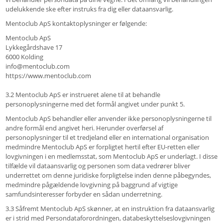
udelukkende ske efter instruks fra dig eller dataansvarlig.
Mentoclub ApS kontaktoplysninger er følgende:
Mentoclub ApS
Lykkegårdshave 17
6000 Kolding
info@mentoclub.com
https://www.mentoclub.com
3.2 Mentoclub ApS er instrueret alene til at behandle
personoplysningerne med det formål angivet under punkt 5.
Mentoclub ApS behandler eller anvender ikke personoplysningerne til
andre formål end angivet heri. Herunder overførsel af
personoplysninger til et tredjeland eller en international organisation
medmindre Mentoclub ApS er forpligtet hertil efter EU-retten eller
lovgivningen i en medlemsstat, som Mentoclub ApS er underlagt. I disse
tilfælde vil dataansvarlig og personen som data vedrører bliver
underrettet om denne juridiske forpligtelse inden denne påbegyndes,
medmindre pågældende lovgivning på baggrund af vigtige
samfundsinteresser forbyder en sådan underretning.
3.3 Såfremt Mentoclub ApS skønner, at en instruktion fra dataansvarlig
er i strid med Persondataforordningen, databeskyttelseslovgivningen