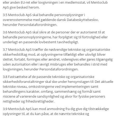
eller anden EU-ret eller lovgivningen i en medlemsstat, vil Mentoclub
ApS give besked herom.
3.5 Mentoclub ApS skal behandle personoplysninger i
overensstemmelse med gældende dansk Databeskyttelseslov,
herunder Persondataforordningen.
3.6 Mentoclub ApS skal sikre at de personer der er autoriseret til at
behandle personoplysningerne, har forpligtet sig til fortrolighed eller
underlagt en passende lovbestemt tavshedspligt.
3.7 Mentoclub ApS træffer de nødvendige tekniske og organisatoriske
sikkerhedstiltag mod, at oplysningerne tilfældigt eller ulovligt bliver
slettet, fortabt, forringes eller ændret, videregives eller gøres tilgængelig
uden autorisation eller i øvrigt misbruges eller behandles i strid med
lovgivningen, herunder Persondataforordningen.
3.8 Fastsættelse af de passende tekniske og organisatoriske
sikkerhedsforanstaltninger skal ske under hensynstagen til: Det aktuelle
tekniske niveau, omkostningerne ved implementeringen samt
behandlingens karakter, omfang, sammenhæng og formål samt
risiciene af varierende sandsynlighed og alvor for fysiske personers
rettigheder og frihedsrettigheder.
3.9 Mentoclub ApS kan mod anmodning fra dig give dig tilstrækkelige
oplysninger til, at du kan påse, at de nævnte tekniske og