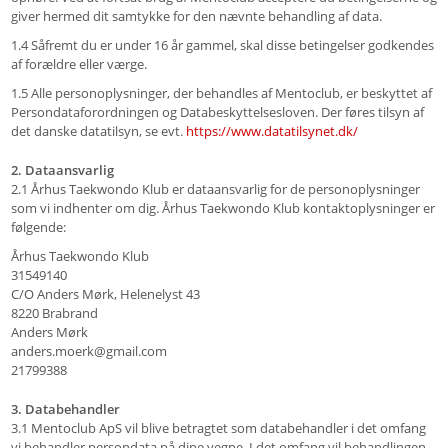
giver hermed dit samtykke for den nævnte behandling af data.
1.4 Såfremt du er under 16 år gammel, skal disse betingelser godkendes
af forældre eller værge.
1.5 Alle personoplysninger, der behandles af Mentoclub, er beskyttet af
Persondataforordningen og Databeskyttelsesloven. Der føres tilsyn af
det danske datatilsyn, se evt.
https://www.datatilsynet.dk/
2. Dataansvarlig
2.1 Århus Taekwondo Klub er dataansvarlig for de personoplysninger
som vi indhenter om dig. Århus Taekwondo Klub kontaktoplysninger er
følgende:
Århus Taekwondo Klub
31549140
C/O Anders Mørk, Helenelyst 43
8220 Brabrand
Anders Mørk
anders.moerk@gmail.com
21799388
3. Databehandler
3.1 Mentoclub ApS vil blive betragtet som databehandler i det omfang
vi behandler persondata på dine vegne. I det omfang vil behandlingen